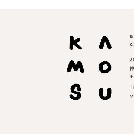
食
K
2
神
小
T