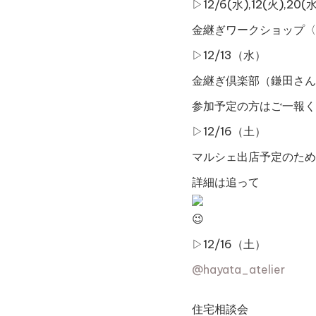
▷12/6(水),12(火),20(水
金継ぎワークショップ〈
▷12/13（水）
金継ぎ倶楽部（鎌田さん
参加予定の方はご一報く
▷12/16（土）
マルシェ出店予定のため
詳細は追って
▷12/16（土）
@hayata_atelier
住宅相談会