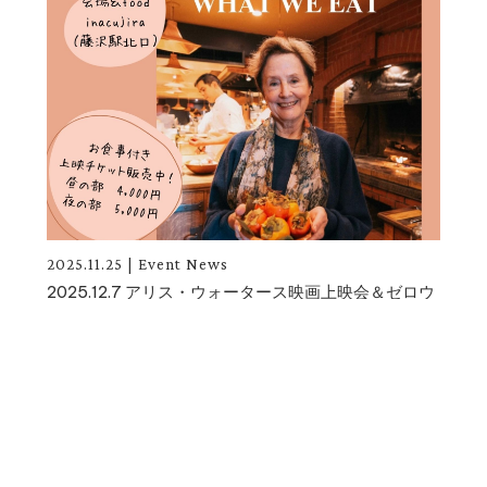
2025.11.25
|
Event
News
2025.12.7 アリス・ウォータース映画上映会＆ゼロウ
ェイストマルシェ開催します！
1
2
3
4
5
...
»
last »