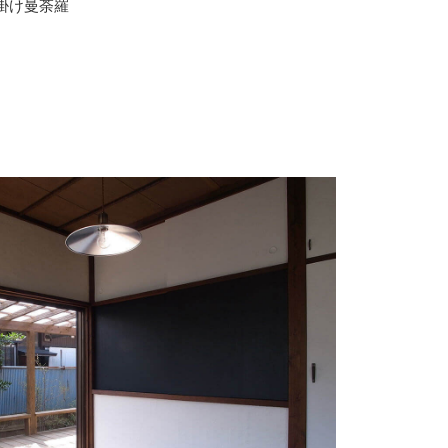
掛け曼荼羅