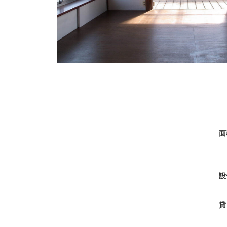
面
設
貸