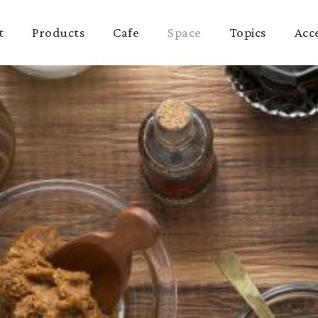
t
Products
Cafe
Space
Topics
Acc