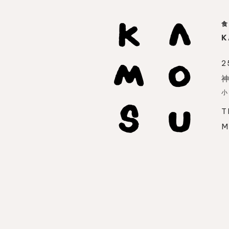
食
K
2
神
小
T