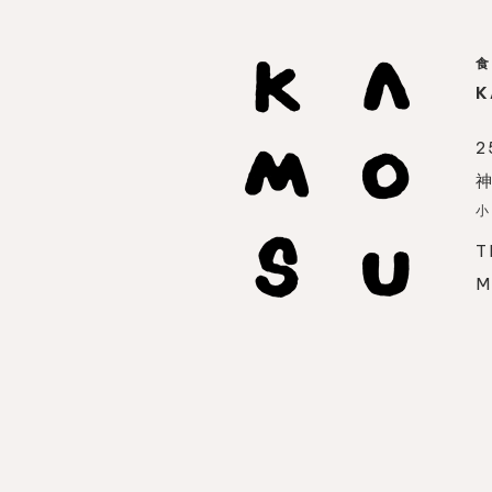
食
K
2
神
小
T