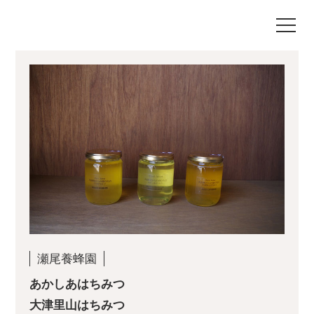
瀬尾養蜂園
あかしあはちみつ
大津里山はちみつ